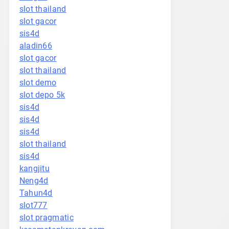
slot thailand
slot gacor
sis4d
aladin66
slot gacor
slot thailand
slot demo
slot depo 5k
sis4d
sis4d
sis4d
slot thailand
sis4d
kangjitu
Neng4d
Tahun4d
slot777
slot pragmatic