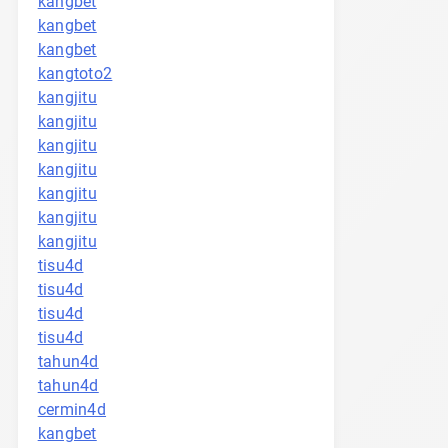
kangbet
kangbet
kangbet
kangtoto2
kangjitu
kangjitu
kangjitu
kangjitu
kangjitu
kangjitu
kangjitu
tisu4d
tisu4d
tisu4d
tisu4d
tahun4d
tahun4d
cermin4d
kangbet