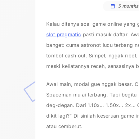
5 months
Kalau ditanya soal game online yang 
slot pragmatic
pasti masuk daftar. Awa
banget: cuma astronot lucu terbang nai
tombol cash out. Simpel, nggak ribet
meski keliatannya receh, sensasinya bi
Awal main, modal gue nggak besar. Cum
Spaceman mulai terbang. Tapi begitu m
deg-degan. Dari 1.10x… 1.50x… 2x… Gu
dikit lagi?” Di sinilah keseruan game 
atau cemberut.