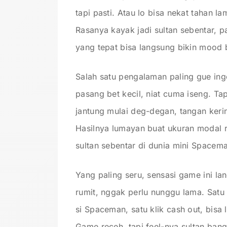
tapi pasti. Atau lo bisa nekat tahan la
Rasanya kayak jadi sultan sebentar, 
yang tepat bisa langsung bikin mood be
Salah satu pengalaman paling gue inge
pasang bet kecil, niat cuma iseng. Tap
jantung mulai deg-degan, tangan kerin
Hasilnya lumayan buat ukuran modal 
sultan sebentar di dunia mini Spacem
Yang paling seru, sensasi game ini lan
rumit, nggak perlu nunggu lama. Satu 
si Spaceman, satu klik cash out, bisa
Game receh, tapi feel-nya sultan bang