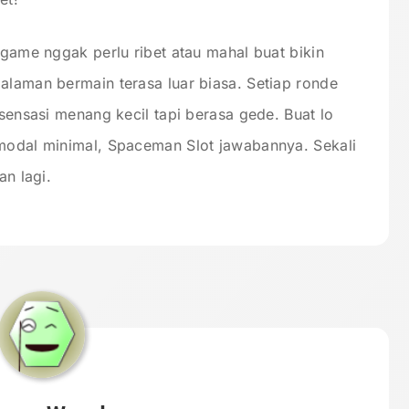
u game nggak perlu ribet atau mahal buat bikin
alaman bermain terasa luar biasa. Setiap ronde
 sensasi menang kecil tapi berasa gede. Buat lo
 modal minimal, Spaceman Slot jawabannya. Sekali
an lagi.