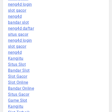
neng4d login
slot gacor
neng4d
bandar slot
neng4d daftar
situs gacor
neng4d login
slot gacor
neng4d
Kangjitu
Situs Slot
Bandar Slot
Slot Gacor
Slot Online
Bandar Online
Situs Gacor
Game Slot
Kangjitu