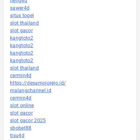
neng4d
sawer4d
situs togel
slot thailand
slot gacor
kangtoto2
kangtoto2
kangtoto2
kangtoto2
slot thailand
cermin4d
https://desamojorejo.id/
malangchannel.id
cermin4d
slot online
slot gacor
slot gacor 2025
sbobet88
tisu4d