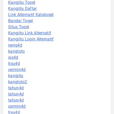
Kangjitu Togel
Kangjitu Daftar
Link Alternatif Katatogel
Bandar Togel
Situs Togel
Kangjitu Link Alternatif
Kangjitu Login Alternatif
neng4d
kangtoto
sis4d
tisu4d
cermin4d
kangjitu
kangtoto2
tahun4d
tahun4d
tahun4d
cermin4d
tisu4d