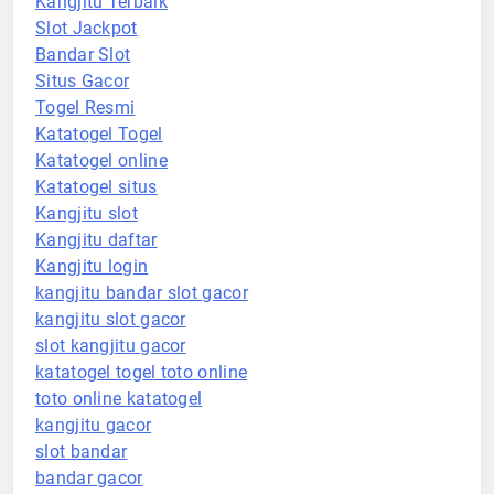
Kangjitu Terbaik
Slot Jackpot
Bandar Slot
Situs Gacor
Togel Resmi
Katatogel Togel
Katatogel online
Katatogel situs
Kangjitu slot
Kangjitu daftar
Kangjitu login
kangjitu bandar slot gacor
kangjitu slot gacor
slot kangjitu gacor
katatogel togel toto online
toto online katatogel
kangjitu gacor
slot bandar
bandar gacor