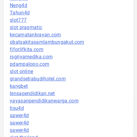
Neng4d
Tahun4d
slot777
slot pragmatic
kecamatankrayan.com
obatsakitasamlambungakut.com
fiforlifkita.com
rsgriyamedika.com
pdampalopo.com
slot online
grandsetiabudihotel.com
kangbet
lensapendidikan.net
yayasanpendidikanwarga.com
tisu4d
sawer4d
sawer4d
sawer4d