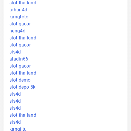
slot thailand
tahun4d
kangtoto
slot gacor
neng4d
slot thailand
slot gacor
sis4d
aladin66
slot gacor
slot thailand
slot demo
slot depo 5k
sis4d
sis4d
sis4d
slot thailand
sis4d
kangjitu