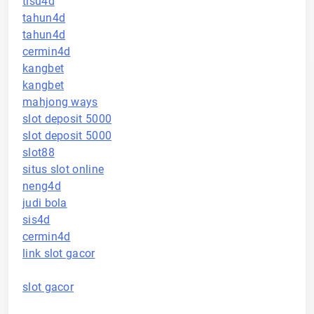
tisu4d
tahun4d
tahun4d
cermin4d
kangbet
kangbet
mahjong ways
slot deposit 5000
slot deposit 5000
slot88
situs slot online
neng4d
judi bola
sis4d
cermin4d
link slot gacor
slot gacor