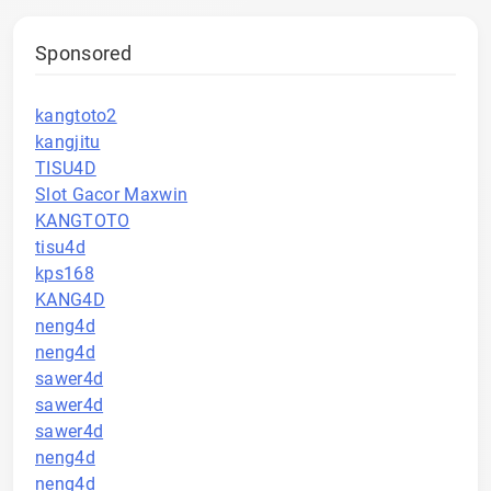
Sponsored
kangtoto2
kangjitu
TISU4D
Slot Gacor Maxwin
KANGTOTO
tisu4d
kps168
KANG4D
neng4d
neng4d
sawer4d
sawer4d
sawer4d
neng4d
neng4d