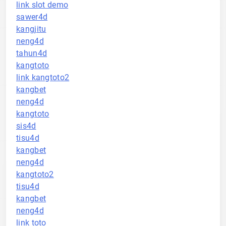
link slot demo
sawer4d
kangjitu
neng4d
tahun4d
kangtoto
link kangtoto2
kangbet
neng4d
kangtoto
sis4d
tisu4d
kangbet
neng4d
kangtoto2
tisu4d
kangbet
neng4d
link toto