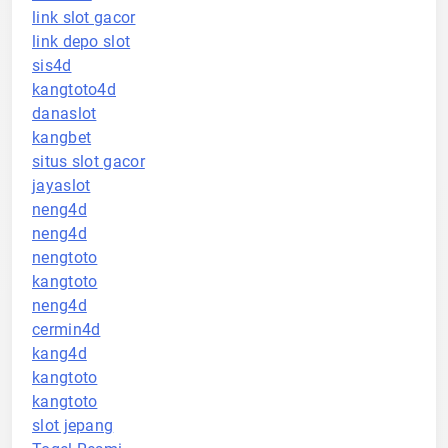
link slot gacor
link depo slot
sis4d
kangtoto4d
danaslot
kangbet
situs slot gacor
jayaslot
neng4d
neng4d
nengtoto
kangtoto
neng4d
cermin4d
kang4d
kangtoto
kangtoto
slot jepang