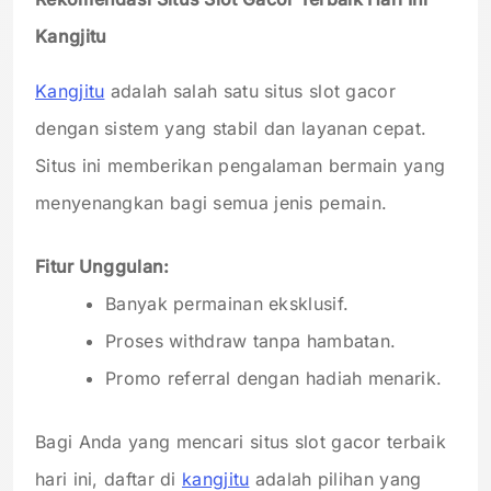
Kangjitu
Kangjitu
adalah salah satu situs slot gacor
dengan sistem yang stabil dan layanan cepat.
Situs ini memberikan pengalaman bermain yang
menyenangkan bagi semua jenis pemain.
Fitur Unggulan:
Banyak permainan eksklusif.
Proses withdraw tanpa hambatan.
Promo referral dengan hadiah menarik.
Bagi Anda yang mencari situs slot gacor terbaik
hari ini, daftar di
kangjitu
adalah pilihan yang