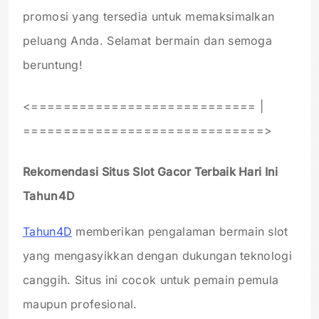
promosi yang tersedia untuk memaksimalkan
peluang Anda. Selamat bermain dan semoga
beruntung!
<============================ |
==============================>
Rekomendasi Situs Slot Gacor Terbaik Hari Ini
Tahun4D
Tahun4D
memberikan pengalaman bermain slot
yang mengasyikkan dengan dukungan teknologi
canggih. Situs ini cocok untuk pemain pemula
maupun profesional.