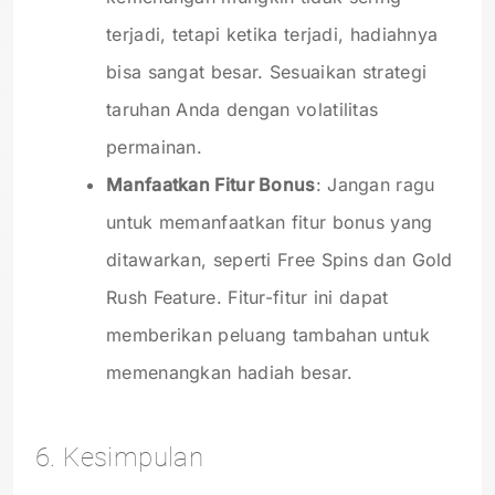
terjadi, tetapi ketika terjadi, hadiahnya
bisa sangat besar. Sesuaikan strategi
taruhan Anda dengan volatilitas
permainan.
Manfaatkan Fitur Bonus
: Jangan ragu
untuk memanfaatkan fitur bonus yang
ditawarkan, seperti Free Spins dan Gold
Rush Feature. Fitur-fitur ini dapat
memberikan peluang tambahan untuk
memenangkan hadiah besar.
6. Kesimpulan