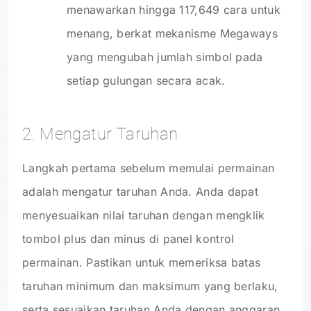
menawarkan hingga 117,649 cara untuk
menang, berkat mekanisme Megaways
yang mengubah jumlah simbol pada
setiap gulungan secara acak.
2. Mengatur Taruhan
Langkah pertama sebelum memulai permainan
adalah mengatur taruhan Anda. Anda dapat
menyesuaikan nilai taruhan dengan mengklik
tombol plus dan minus di panel kontrol
permainan. Pastikan untuk memeriksa batas
taruhan minimum dan maksimum yang berlaku,
serta sesuaikan taruhan Anda dengan anggaran