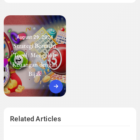
August 29, 2024
Strategi Bermain
Togel: Mengelola
Keuangan dengan
Bijak
Related Articles