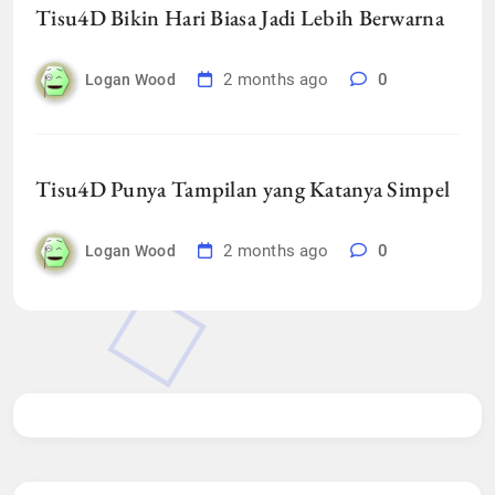
Tisu4D Bikin Hari Biasa Jadi Lebih Berwarna
2 months ago
0
Logan Wood
Tisu4D Punya Tampilan yang Katanya Simpel
2 months ago
0
Logan Wood