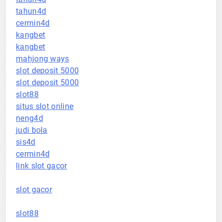
tahun4d
cermin4d
kangbet
kangbet
mahjong ways
slot deposit 5000
slot deposit 5000
slot88
situs slot online
neng4d
judi bola
sis4d
cermin4d
link slot gacor
slot gacor
slot88