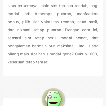
situs terpercaya, main slot taruhan rendah, bagi
modal jadi beberapa putaran, manfaatkan
bonus, pilih slot volatilitas rendah, catat hasil,
dan nikmati setiap putaran. Dengan cara ini,
sensasi slot tetap seru, modal hemat, dan
pengalaman bermain pun maksimal. Jadi, siapa
bilang main slot harus modal gede? Cukup 1000,
keseruan tetap terasa!