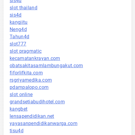
sis4d
slot thailand
sis4d
kangjitu
Neng4d
Tahun4d
slot777
slot pragmatic
kecamatankrayan.com
obatsakitasamlambungakut.com
fiforlifkita.com
rsgriyamedika.com
pdampalopo.com
slot online
grandsetiabudihotel.com
kangbet
lensapendidikan.net
yayasanpendidikanwarga.com
tisu4d