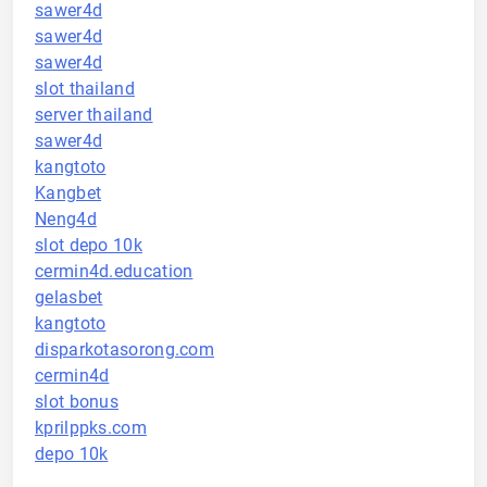
sawer4d
sawer4d
sawer4d
slot thailand
server thailand
sawer4d
kangtoto
Kangbet
Neng4d
slot depo 10k
cermin4d.education
gelasbet
kangtoto
disparkotasorong.com
cermin4d
slot bonus
kprilppks.com
depo 10k