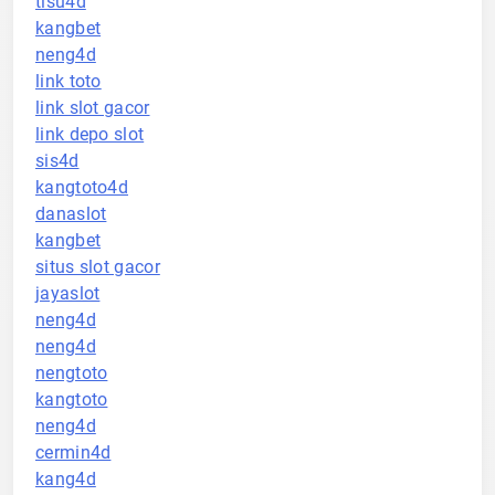
tisu4d
kangbet
neng4d
link toto
link slot gacor
link depo slot
sis4d
kangtoto4d
danaslot
kangbet
situs slot gacor
jayaslot
neng4d
neng4d
nengtoto
kangtoto
neng4d
cermin4d
kang4d