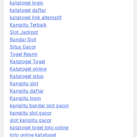
katatogel login
katatogel daftar
katatogel link alternatif
Kangjitu Terbaik
Slot Jackpot
Bandar Slot
Situs Gacor
Togel Resmi
Katatogel Togel
Katatogel online
Katatogel situs
Kangjitu slot
Kangjitu daftar
Kangjitu login
kangjitu bandar slot gacor
kangjitu slot gacor
slot kangjitu gacor
katatogel togel toto online
toto online katatogel