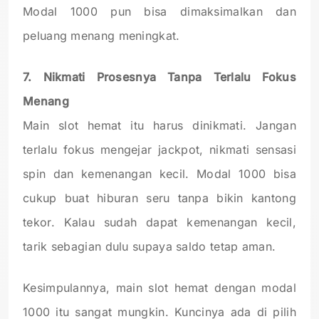
Modal 1000 pun bisa dimaksimalkan dan
peluang menang meningkat.
7. Nikmati Prosesnya Tanpa Terlalu Fokus
Menang
Main slot hemat itu harus dinikmati. Jangan
terlalu fokus mengejar jackpot, nikmati sensasi
spin dan kemenangan kecil. Modal 1000 bisa
cukup buat hiburan seru tanpa bikin kantong
tekor. Kalau sudah dapat kemenangan kecil,
tarik sebagian dulu supaya saldo tetap aman.
Kesimpulannya, main slot hemat dengan modal
1000 itu sangat mungkin. Kuncinya ada di pilih