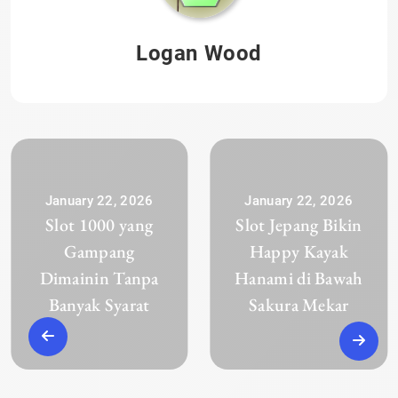
Logan Wood
January 22, 2026
January 22, 2026
Slot 1000 yang
Slot Jepang Bikin
Gampang
Happy Kayak
Dimainin Tanpa
Hanami di Bawah
Banyak Syarat
Sakura Mekar