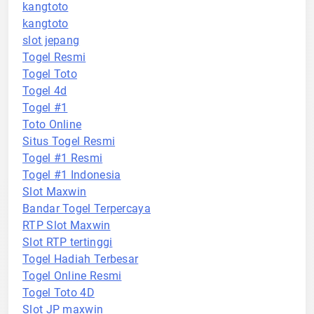
kangtoto
kangtoto
slot jepang
Togel Resmi
Togel Toto
Togel 4d
Togel #1
Toto Online
Situs Togel Resmi
Togel #1 Resmi
Togel #1 Indonesia
Slot Maxwin
Bandar Togel Terpercaya
RTP Slot Maxwin
Slot RTP tertinggi
Togel Hadiah Terbesar
Togel Online Resmi
Togel Toto 4D
Slot JP maxwin