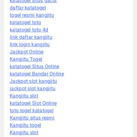
katatogel situs gacor
daftar katatogel
togel resmi kangjitu
katatogel toto
katatogel toto 4d
link daftar kangjitu
link login kangjitu
Jackpot Online
Kangjitu Togel
katatogel Situs Online
katatogel Bandar Online
Jackpot slot kangjitu
jackpot slot kangjitu
Kangjitu slot
katatogel Slot Online
toto togel katatogel
Kangjitu situs resmi
Kangjitu togel
Kangjitu slot