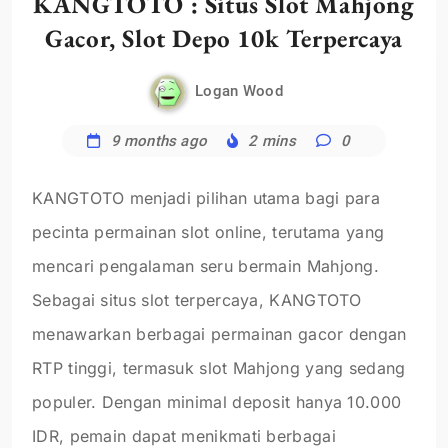
KANGTOTO : Situs Slot Mahjong
Gacor, Slot Depo 10k Terpercaya
Logan Wood
9 months ago
2 mins
0
KANGTOTO menjadi pilihan utama bagi para
pecinta permainan slot online, terutama yang
mencari pengalaman seru bermain Mahjong.
Sebagai situs slot terpercaya, KANGTOTO
menawarkan berbagai permainan gacor dengan
RTP tinggi, termasuk slot Mahjong yang sedang
populer. Dengan minimal deposit hanya 10.000
IDR, pemain dapat menikmati berbagai