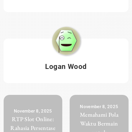
Logan Wood
November 8, 2025
November 8, 2025
Memahami Pola
RTP Slot Online:
Waktu Bermain
Rahasia Persentase