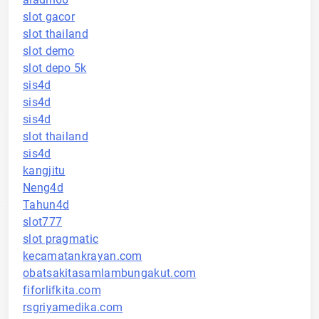
slot gacor
slot thailand
slot demo
slot depo 5k
sis4d
sis4d
sis4d
slot thailand
sis4d
kangjitu
Neng4d
Tahun4d
slot777
slot pragmatic
kecamatankrayan.com
obatsakitasamlambungakut.com
fiforlifkita.com
rsgriyamedika.com