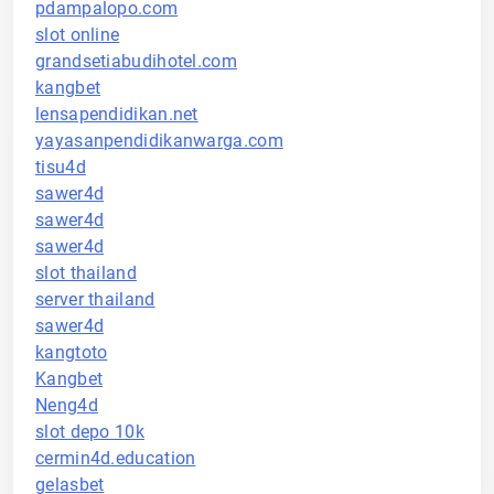
pdampalopo.com
slot online
grandsetiabudihotel.com
kangbet
lensapendidikan.net
yayasanpendidikanwarga.com
tisu4d
sawer4d
sawer4d
sawer4d
slot thailand
server thailand
sawer4d
kangtoto
Kangbet
Neng4d
slot depo 10k
cermin4d.education
gelasbet