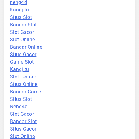
neng4d
Kangjitu
Situs Slot
Bandar Slot
Slot Gacor
Slot Online
Bandar Online
Situs Gacor
Game Slot
Kangjitu
Slot Terbaik
Situs Online
Bandar Game
Situs Slot
Neng4d
Slot Gacor
Bandar Slot
Situs Gacor
Slot Online