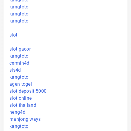
kangtoto
kangtoto
kangtoto
slot
slot gacor
kangtoto
cermin4d
sis4d
kangtoto
agen togel
slot deposit 5000
slot online
slot thailand
neng4d
mahjong ways
kangtoto